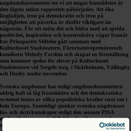
ungdomsbarometern ser vi att ungas framtidstro är
den lägsta sedan rapporten påbörjades. Att öka
läsglädjen, tron på demokratin och tron på
möjligheten att påverka är därför viktigare än
någonsin. För att möta det och bidra med att sprida
positivitet, inspiration och konstruktiva vägar framåt
har Prinsparets Stiftelse gått samman med
Kulturhuset Stadsteatern, Förortsentreprenöreroch
komikern Melody Farshin och skapat en föreställning
som kommer spelas för elever på Kulturhuset
Stadsteatern vid Sergels torg, i Skärholmen, Vällingby
och Husby under november.
Svenska ungdomar har enligt ungdomsbarometern
aldrig haft så låg framtidstro och det demokratiska
systemet hotas av olika populistiska krafter runt om i
hela Europa. Samtidigt sjunker svenska ungdomars
läs- och skrivkunskaper enligt den senaste PISA
undersökningen – särskilt bland målgruppen barn
och unga med dyslexi. Enligt den senaste studien är